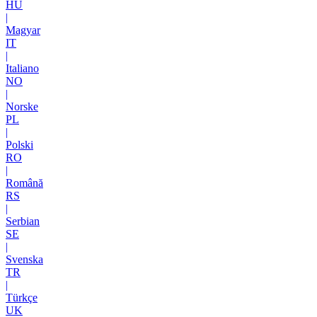
HU
|
Magyar
IT
|
Italiano
NO
|
Norske
PL
|
Polski
RO
|
Română
RS
|
Serbian
SE
|
Svenska
TR
|
Türkçe
UK