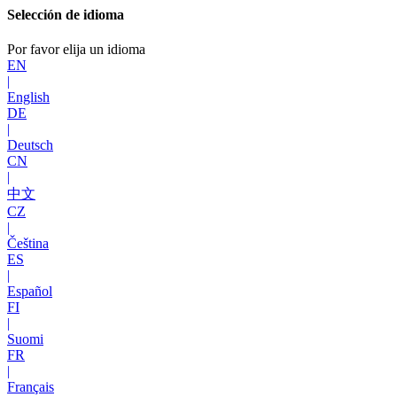
Selección de idioma
Por favor elija un idioma
EN
|
English
DE
|
Deutsch
CN
|
中文
CZ
|
Čeština
ES
|
Español
FI
|
Suomi
FR
|
Français