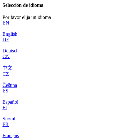
Selección de idioma
Por favor elija un idioma
EN
|
English
DE
|
Deutsch
CN
|
中文
CZ
|
Čeština
ES
|
Español
FI
|
Suomi
FR
|
Français