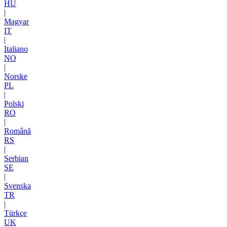
HU
|
Magyar
IT
|
Italiano
NO
|
Norske
PL
|
Polski
RO
|
Română
RS
|
Serbian
SE
|
Svenska
TR
|
Türkçe
UK