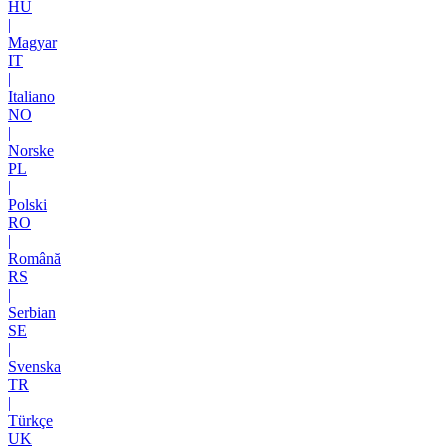
HU
|
Magyar
IT
|
Italiano
NO
|
Norske
PL
|
Polski
RO
|
Română
RS
|
Serbian
SE
|
Svenska
TR
|
Türkçe
UK