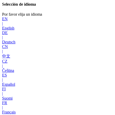
Selección de idioma
Por favor elija un idioma
EN
|
English
DE
|
Deutsch
CN
|
中文
CZ
|
Čeština
ES
|
Español
FI
|
Suomi
FR
|
Français