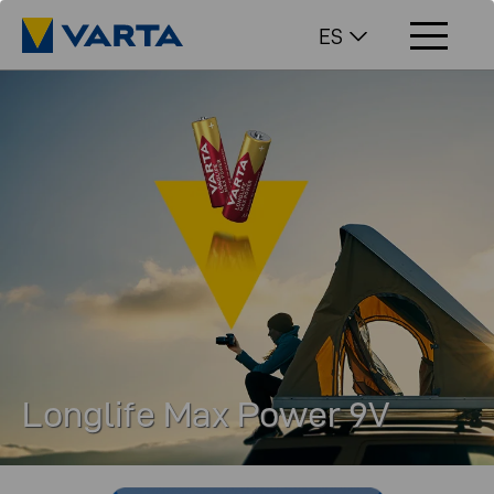
ES
Longlife Max Power 9V