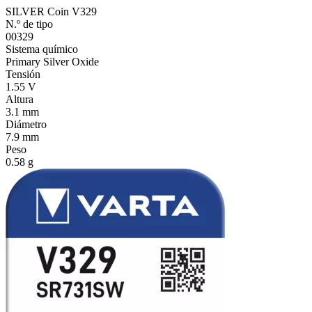
SILVER Coin V329
N.º de tipo
00329
Sistema químico
Primary Silver Oxide
Tensión
1.55 V
Altura
3.1 mm
Diámetro
7.9 mm
Peso
0.58 g