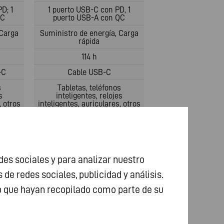
D; 1
1 puerto USB-C con PD, 1
QC
puerto USB-A con QC
 Carga
Suministro de energía, Carga
rápida
114 h
-C
Cable USB-C
s
Tabletas, teléfonos
s
inteligentes, relojes
, otros
inteligentes, auriculares, otros
dispositivos USB
4 LED
ABS
dad
Tecnología de seguridad
es sociales y para analizar nuestro
avanzada
e redes sociales, publicidad y análisis.
78.5 mm
o que hayan recopilado como parte de su
157 mm
435 g