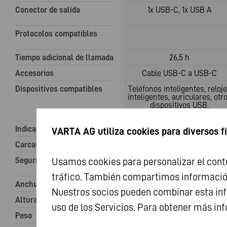
Conector de salida
1x USB-C, 1x USB A
Protocolos compatibles
Tiempo adicional de llamada
26,5 h
Accesorios
Cable USB-C a USB-C
Dispositivos compatibles
Teléfonos inteligentes, reloj
inteligentes, auriculares, otr
dispositivos USB.
Indicación de carga
4 LED
VARTA AG utiliza cookies para diversos f
Carcasa
ABS
Seguridad
Tecnología de seguridad
Usamos cookies para personalizar el conte
avanzada
tráfico. También compartimos información 
Anchura
72.5 mm
Nuestros socios pueden combinar esta inf
Altura
137.5 mm
uso de los Servicios. Para obtener más in
Peso
150 g