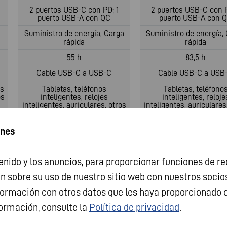
2 puertos USB-C con PD; 1
2 puertos USB-C con P
puerto USB-A con QC
puerto USB-A con 
Suministro de energía, Carga
Suministro de energía,
rápida
rápida
55 h
83,5 h
Cable USB-C a USB-C
Cable USB-C a USB
es
Tabletas, teléfonos
Tabletas, teléfono
os
inteligentes, relojes
inteligentes, reloje
inteligentes, auriculares, otros
inteligentes, auriculares
dispositivos USB
dispositivos USB
4 LED
4 LED
ines
ABS
ABS
Tecnología de seguridad
Tecnología de seguri
nido y los anuncios, para proporcionar funciones de red
avanzada
avanzada
sobre su uso de nuestro sitio web con nuestros socios d
73 mm
73.5 mm
ormación con otros datos que les haya proporcionado 
138 mm
138 mm
formación, consulte la
Política de privacidad
.
233 g
337 g