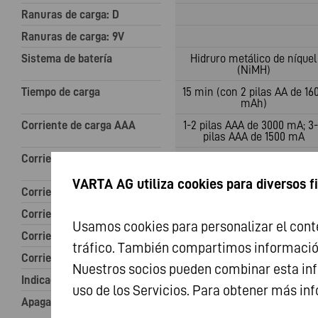
Ranuras de carga: D
Ranuras de carga: 9V
Sistema de batería
Hidruro metálico de níquel
(NiMH)
Tiempo de carga
15 min (con 2 pilas AA de 16
mAh)
Corriente de carga AAA
1-2 pilas AAA de 3000 mA; 3
pilas AAA de 1500 mA
Corriente de carga AA
1-2 pilas AA de 8000 mA; 3-
pilas AA de 4000 mA
VARTA AG utiliza cookies para diversos f
Corriente de carga C
Corriente de carga D
Usamos cookies para personalizar el conte
Corriente de carga 9V
tráfico. También compartimos información 
Corriente de carga 5V USB
Nuestros socios pueden combinar esta inf
Indicación de carga
Pantalla LCD
uso de los Servicios. Para obtener más in
Apagado
Delta V negativo /
Temporizador