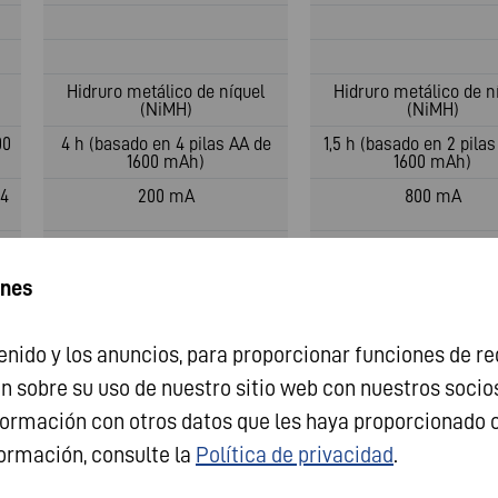
Hidruro metálico de níquel
Hidruro metálico de n
(NiMH)
(NiMH)
00
4 h (basado en 4 pilas AA de
1,5 h (basado en 2 pila
1600 mAh)
1600 mAh)
-4
200 mA
800 mA
4
450 mA
1-2 AA 1600 mA; 3-4 AA
ines
nido y los anuncios, para proporcionar funciones de red
sobre su uso de nuestro sitio web con nuestros socios d
2400 mA
ormación con otros datos que les haya proporcionado 
Pantalla LCD
Pantalla LCD
formación, consulte la
Política de privacidad
.
Delta V negativo /
Delta V negativo 
Temporizador
Temporizador