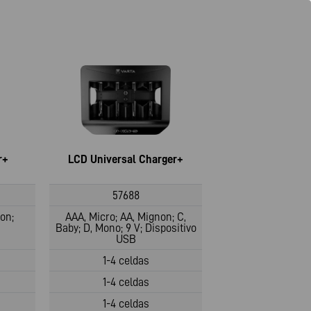
r+
LCD Universal Charger+
57688
on;
AAA, Micro; AA, Mignon; C,
Baby; D, Mono; 9 V; Dispositivo
USB
1-4 celdas
1-4 celdas
1-4 celdas