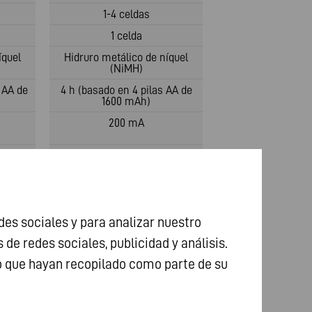
1-4 celdas
1 celda
íquel
Hidruro metálico de níquel
(NiMH)
s AA de
4 h (basado en 4 pilas AA de
1600 mAh)
200 mA
 800 mA
450 mA
450 mA
450 mA
es sociales y para analizar nuestro
34 mA
e redes sociales, publicidad y análisis.
2400 mA
o que hayan recopilado como parte de su
Pantalla LCD
/
Delta V negativo /
Temporizador