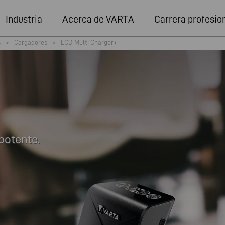
Industria
Acerca de VARTA
Carrera profesio
s
>
Cargadores
>
LCD Multi Charger+
potente.