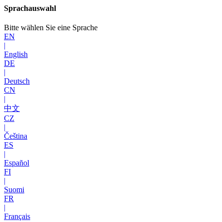
Sprachauswahl
Bitte wählen Sie eine Sprache
EN
|
English
DE
|
Deutsch
CN
|
中文
CZ
|
Čeština
ES
|
Español
FI
|
Suomi
FR
|
Français