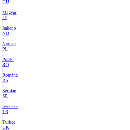
HU
|
Magyar
IT
|
Italiano
NO
|
Norske
PL
|
Polski
RO
|
Română
RS
|
Serbian
SE
|
Svenska
TR
|
Türkçe
UK