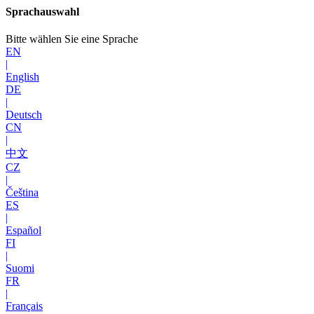
Sprachauswahl
Bitte wählen Sie eine Sprache
EN
|
English
DE
|
Deutsch
CN
|
中文
CZ
|
Čeština
ES
|
Español
FI
|
Suomi
FR
|
Français