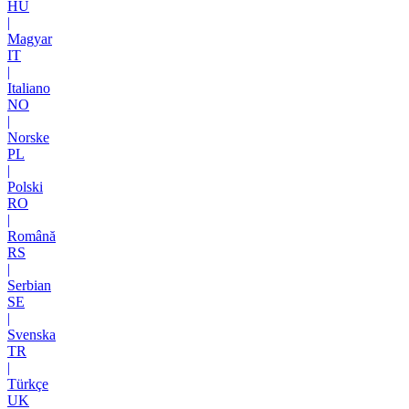
HU
|
Magyar
IT
|
Italiano
NO
|
Norske
PL
|
Polski
RO
|
Română
RS
|
Serbian
SE
|
Svenska
TR
|
Türkçe
UK