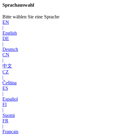
Sprachauswahl
Bitte wählen Sie eine Sprache
EN
|
English
DE
|
Deutsch
CN
|
中文
CZ
|
Čeština
ES
|
Español
FI
|
Suomi
FR
|
Français