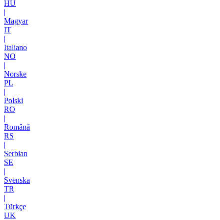
HU
|
Magyar
IT
|
Italiano
NO
|
Norske
PL
|
Polski
RO
|
Română
RS
|
Serbian
SE
|
Svenska
TR
|
Türkçe
UK