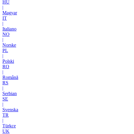
HU
|
Magyar
IT
|
Italiano
NO
|
Norske
PL
|
Polski
RO
|
Română
RS
|
Serbian
SE
|
Svenska
TR
|
Türkçe
UK