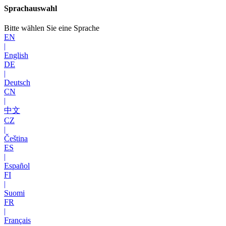
Sprachauswahl
Bitte wählen Sie eine Sprache
EN
|
English
DE
|
Deutsch
CN
|
中文
CZ
|
Čeština
ES
|
Español
FI
|
Suomi
FR
|
Français