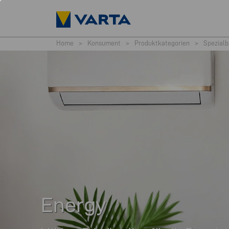
Home
>
Konsument
>
Produktkategorien
>
Spezialb
Energy