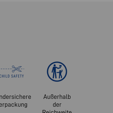
ndersichere
Außerhalb
erpackung
der
Reichweite