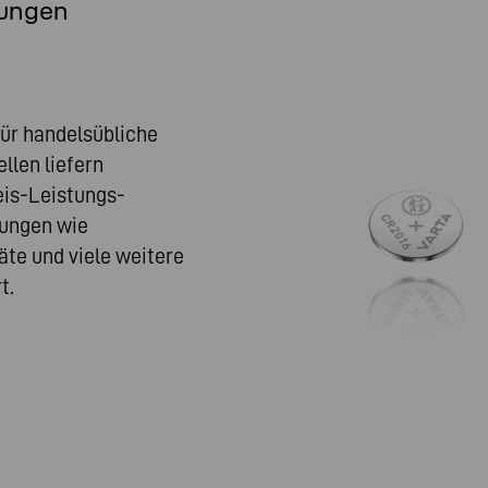
dungen
ür handelsübliche
llen liefern
eis-Leistungs-
dungen wie
te und viele weitere
t.