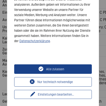
Anzahl USB-
1
2
analysieren. Außerdem geben wir Informationen zu Ihrer
Anschlüsse
Verwendung unserer Website an unsere Partner für
Eingang
1x USB Typ C
1x USB Type C P
soziale Medien, Werbung und Analysen weiter. Unsere
Ausgang
1x USB Typ C
2x USB Type C P
Partner führen diese Informationen möglicherweise mit
weiteren Daten zusammen, die Sie ihnen bereitgestellt
Unterstützte
MagSafe; Qi
Power Delivery; Q
Protokolle
haben oder die sie im Rahmen Ihrer Nutzung der Dienste
MagSafe
gesammelt haben. Weitere Informationen finden Sie in
Kabelloses
7,5 W
10 W
der
Datenschutzerklärung
.
Laden
Zusätzliche
26 Std.
55 h
Gesprächszeit
Maximale
12 W
20 W
Ausgangsleistung
Alle zulassen
Kompatible
Smartphones,
Smartphones,
Geräte
Smartwatches,
Smartwatches,
Kopfhörer, Fitness-
Kopfhörer, Fitne
Nur technisch notwendige
Tracker, Andere
Tracker, Ander
Geräte
Geräte
Ladeindikation
LED
LED
Einstellungen bearbeiten
...
Gehäuse
Soft-Touch-
Soft touch
Oberfläche