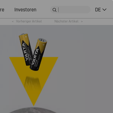
re
Investoren
DE
<
Vorheriger Artikel
Nächster Artikel
>