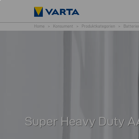
Home
>
Konsument
>
Produktkategorien
>
Batterie
Super Heavy Duty A