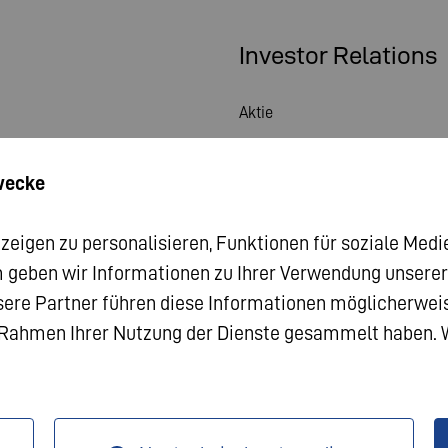
Investor Relations
Aktie
Hauptversammlung
wecke
Finanzkalender
igen zu personalisieren, Funktionen für soziale Medie
Veröffentlichungen
 geben wir Informationen zu Ihrer Verwendung unserer W
Investorenkontakt
ere Partner führen diese Informationen möglicherwe
m Rahmen Ihrer Nutzung der Dienste gesammelt haben. W
Corporate Governance
sum
Datenschutz
AGB