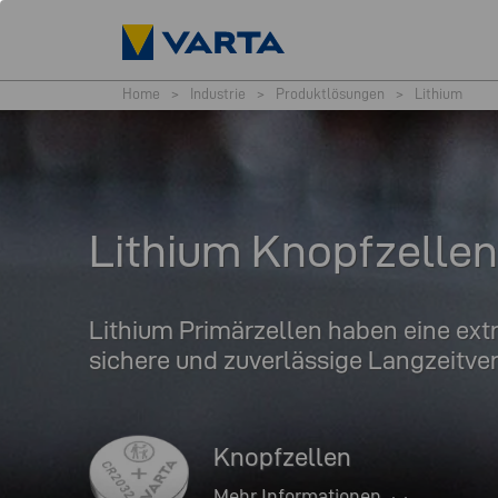
Home
>
Industrie
>
Produktlösungen
>
Lithium
Lithium Knopfzellen
Lithium Primärzellen haben eine ext
sichere und zuverlässige Langzeitve
Knopfzellen
Mehr Informationen