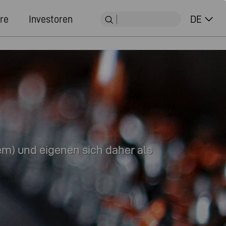
re
Investoren
DE
em) und eigenen sich daher als