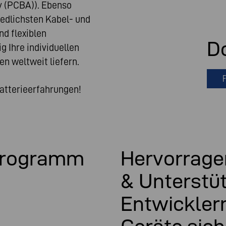
y (PCBA)). Ebenso
edlichsten Kabel- und
d flexiblen
D
g Ihre individuellen
n weltweit liefern.
F
atterieerfahrungen!
programm
Hervorrage
& Unterstü
Entwickler