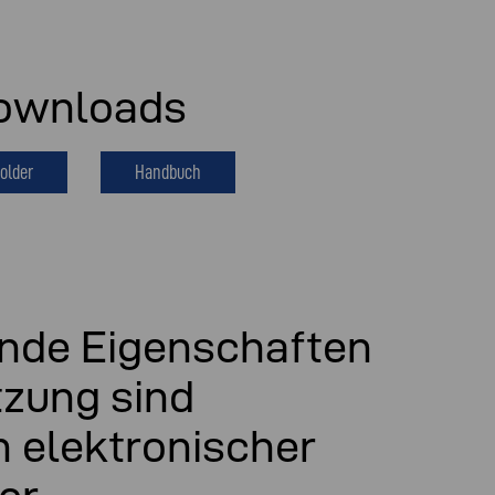
ownloads
older
Handbuch
nde Eigenschaften
tzung sind
n elektronischer