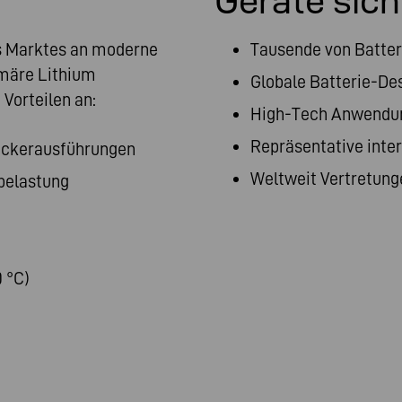
Geräte sich
es Marktes an moderne
Tausende von Batte
märe Lithium
Globale Batterie-De
Vorteilen an:
High-Tech Anwendu
Repräsentative inte
teckerausführungen
Weltweit Vertretung
belastung
 °C)