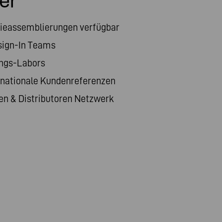
er
rieassemblierungen verfügbar
sign-In Teams
ngs-Labors
rnationale Kundenreferenzen
en & Distributoren Netzwerk