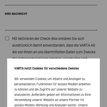
IHRE NACHRICHT
Mit Aktivieren der Check-Box erklären Sie sich
ausdrücklich damit einverstanden, dass die VARTA AG
die von Ihnen an uns übermittelten Daten zum Zwecke
der Anfrageabwicklung erheben, verarbeiten und
nutzen darf. Die Verarbeitung dieser Daten erfolgt in
VARTA nutzt Cookies für verschiedene Zwecke
Übereinstimmung mit unserer
Datenschutzerklärung
und den sonstigen einschlägigen Rechtsvorschriften.
Wir verwenden Cookies, um Inhalte und Anzeigen zu
personalisieren, Funktionen für soziale Medien anbieten
Eine Übermittlung Ihrer Daten erfolgt nur dann, wenn
zu können und die Zugriffe auf unserer Website zu
Sie Ihre Einwilligung durch Aktivieren der Check-Box
analysieren. Außerdem geben wir Informationen zu Ihrer
bestätigt haben. Ihre Einwilligung kann jederzeit
Verwendung unserer Website an unsere Partner für
widerrufen werden.
soziale Medien, Werbung und Analysen weiter. Unsere
*