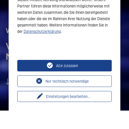
Partner führen diese Informationen möglicherweise mit
weiteren Daten zusammen, die Sie ihnen bereitgestellt
haben oder die sie im Rahmen Ihrer Nutzung der Dienste
gesammelt haben. Weitere Informationen finden Sie in
Webinartermine für Fachpartner
der
Datenschutzerklärung
.
VARTA Energiespeicher
Neuheiten 2026
Alle zulassen
Scroll down
Nur technisch notwendige
Einstellungen bearbeiten
...