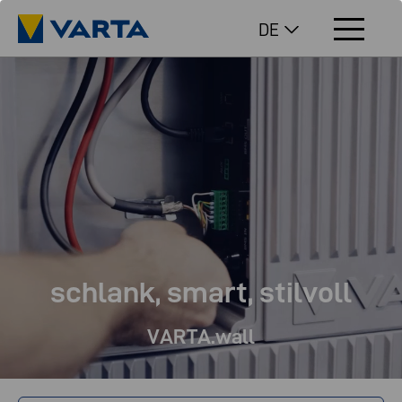
DE
schlank, smart, stilvoll
VARTA.wall