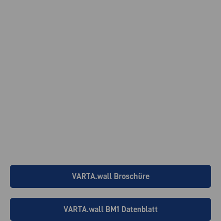
Die VARTA.wall mit dem Batteriemodul BM2
mit 14 cm Produkttiefe ist für die
Aufstellung in anspruchs­volleren
Umgebungen wie Garagen geeignet.
Das modulare, steckbare System ist
erhältlich mit 9, 13,5 und 18 kWh System­
1
kapazität und ist nachträglich erweiterbar.
VARTA.wall Broschüre
VARTA.wall BM1 Datenblatt