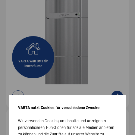
VARTA.wall BM1 für
Innenräume
VARTA nutzt Cookies für verschiedene Zwecke
Flexibler DC-Hochvolt-Speicher – 9 / 13,5 / 18 kWh
Wir verwenden Cookies, um Inhalte und Anzeigen zu
VARTA.wall BM 2
personalisieren, Funktionen für soziale Medien anbieten
zu können und die Zugriffe auf unserer Website zu