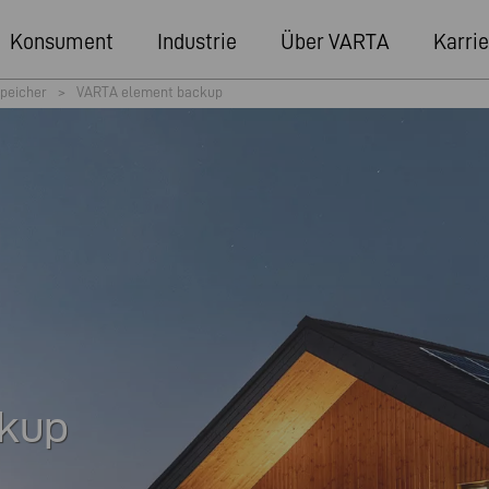
Konsument
Industrie
Über VARTA
Karrie
peicher
>
VARTA element backup
kup