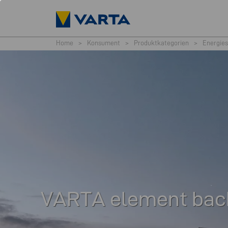
Home
>
Konsument
>
Produktkategorien
>
Energies
VARTA element bac