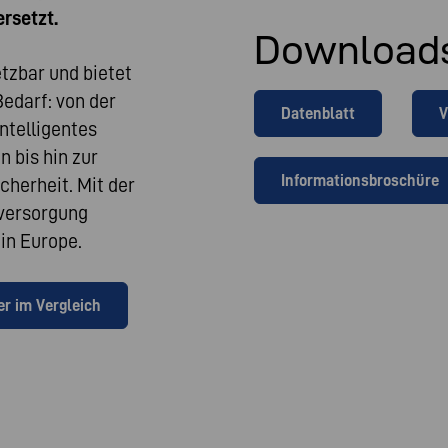
rsetzt.
Download
etzbar und bietet
Bedarf: von der
Datenblatt
V
ntelligentes
 bis hin zur
Informationsbroschüre
herheit. Mit der
eversorgung
in Europe.
r im Vergleich