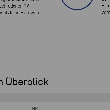
Ert
schiedenen PV-
ver
usätzliche Hardware.
m Überblick
NMC