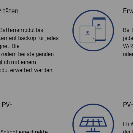
zitäten
Erw
Batteriemodul bis
Bei
lement backup für jedes
jede
net. Die
VAR
 zudem bei steigenden
ode
lich mit einem
dul erweitert werden.
 PV-
PV-
Im 
der
glicht eine direkte