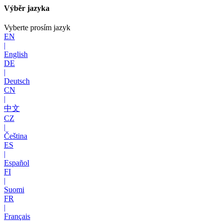
Výběr jazyka
Vyberte prosím jazyk
EN
|
English
DE
|
Deutsch
CN
|
中文
CZ
|
Čeština
ES
|
Español
FI
|
Suomi
FR
|
Français