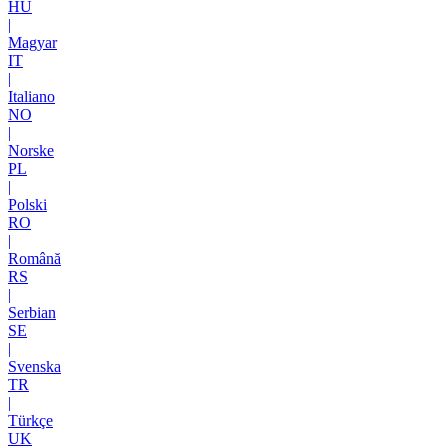
HU
|
Magyar
IT
|
Italiano
NO
|
Norske
PL
|
Polski
RO
|
Română
RS
|
Serbian
SE
|
Svenska
TR
|
Türkçe
UK